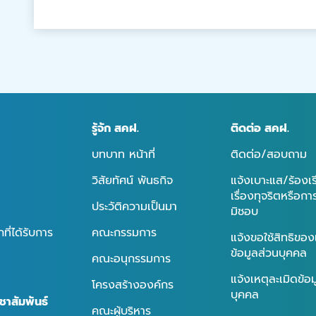
รู้จัก สคฝ.
ติดต่อ สคฝ.
บทบาท หน้าที่
ติดต่อ/สอบถาม
วิสัยทัศน์ พันธกิจ
แจ้งเบาะแส/ร้องเ
เรื่องทุจริตหรือก
ประวัติความเป็นมา
มิชอบ
ี่ได้รับการ
คณะกรรมการ
แจ้งขอใช้สิทธิของ
ข้อมูลส่วนบุคคล
คณะอนุกรรมการ
แจ้งเหตุละเมิดข้อ
โครงสร้างองค์กร
บุคคล
ชาสัมพันธ์
คณะผู้บริหาร