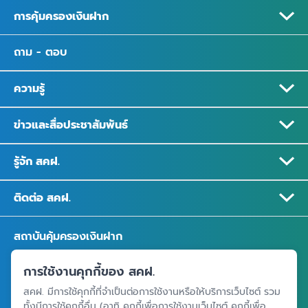
การคุ้มครองเงินฝาก
ถาม - ตอบ
ความรู้
ข่าวและสื่อประชาสัมพันธ์
รู้จัก สคฝ.
ติดต่อ สคฝ.
สถาบันคุ้มครองเงินฝาก
อาคารเอสเจ อินฟินิท วัน บิสซิเนสคอมเพล็กซ์ ชั้น 25 - 27 เลขที่ 349
การใช้งานคุกกี้ของ สคฝ.
ถนนวิภาวดีรังสิต แขวงจอมพล เขตจตุจักร กรุงเทพฯ 10900
สคฝ. มีการใช้คุกกี้ที่จำเป็นต่อการใช้งานหรือให้บริการเว็บไซต์ รวม
ทั้งมีการใช้คุกกี้อื่น (อาทิ คุกกี้เพื่อการใช้งานเว็บไซต์ คุกกี้เพื่อ